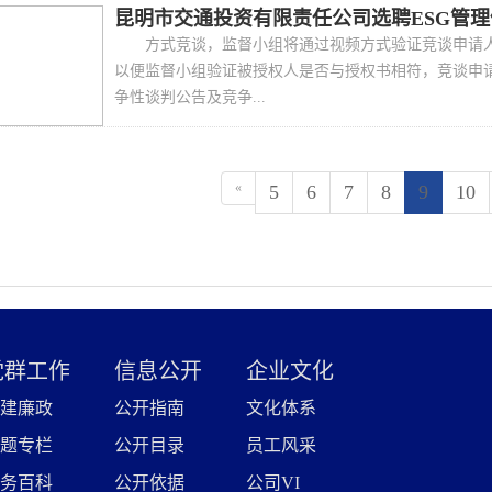
昆明市交通投资有限责任公司选聘ESG管理体
方式竞谈，监督小组将通过视频方式验证竞谈申请
以便监督小组验证被授权人是否与授权书相符，竞谈申
争性谈判公告及竞争...
«
5
6
7
8
9
10
党群工作
信息公开
企业文化
建廉政
公开指南
文化体系
题专栏
公开目录
员工风采
务百科
公开依据
公司VI