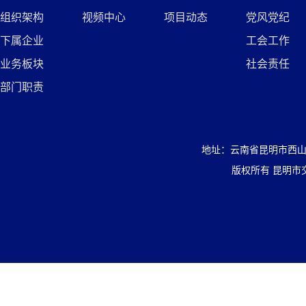
组织架构
视频中心
项目动态
党风党纪
下属企业
工会工作
业务板块
社会责任
部门职责
地址：云南省昆明市西山区盘
版权所有 昆明市交通投资