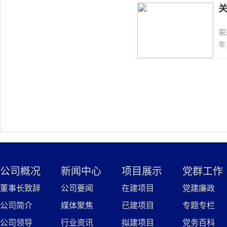
需
年
公司概况
新闻中心
项目展示
党群工作
董事长致辞
公司要闻
在建项目
党建廉政
公司简介
媒体聚焦
已建项目
专题专栏
公司领导
行业资讯
拟建项目
党务百科