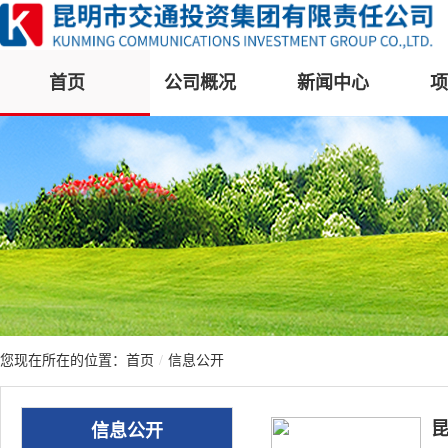
首页
公司概况
新闻中心
项
您现在所在的位置：
首页
/
信息公开
昆
信息公开