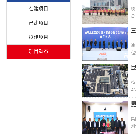
在建项目
项
合
已建项目
拟建项目
速
项目动态
程
昆
站
2
集
刘