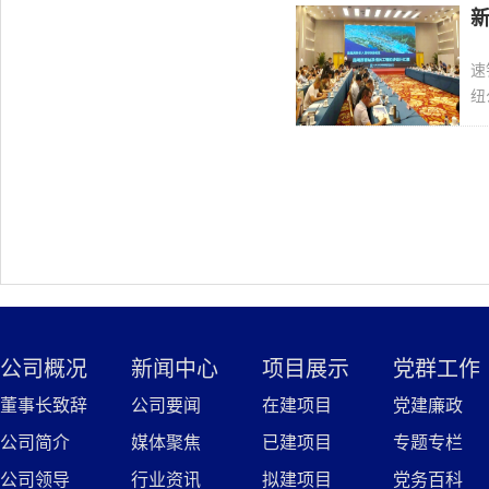
新
速
纽
公司概况
新闻中心
项目展示
党群工作
董事长致辞
公司要闻
在建项目
党建廉政
公司简介
媒体聚焦
已建项目
专题专栏
公司领导
行业资讯
拟建项目
党务百科