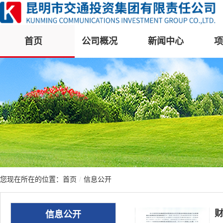
首页
公司概况
新闻中心
项
您现在所在的位置：
首页
/
信息公开
信息公开