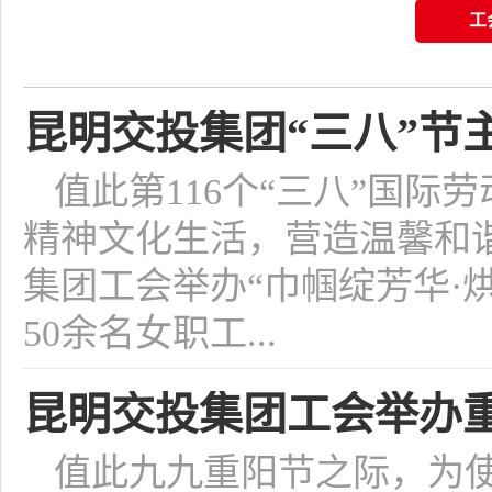
工
昆明交投集团“三八”节
值此第116个“三八”国
精神文化生活，营造温馨和谐
集团工会举办“巾帼绽芳华·
50余名女职工...
昆明交投集团工会举办
值此九九重阳节之际，为