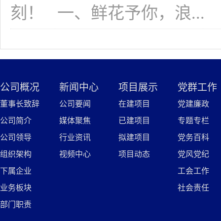
刻！ 一、鲜花予你，浪...
公司概况
新闻中心
项目展示
党群工作
董事长致辞
公司要闻
在建项目
党建廉政
公司简介
媒体聚焦
已建项目
专题专栏
公司领导
行业资讯
拟建项目
党务百科
组织架构
视频中心
项目动态
党风党纪
下属企业
工会工作
业务板块
社会责任
部门职责